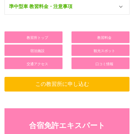
入校日/宿泊
9/8～12/22
準中型車 教習料金・注意事項
ツイン
[自炊]
260,000円
(2人部屋・
昼食付
)
7/1～7/14
入校日/宿泊
9/8～12/22
シングル
[自炊]
270,000円
(1人部屋・
昼食付
)
ツイン
[自炊]
280,000円
教習所トップ
教習料金
(2人部屋・
昼食付
)
入校日/宿泊
所持免許
最短
シングル
[自炊]
［40
歳以上］
400,000円
シングル
[自炊]
宿泊施設
観光スポット
290,000円
(1人部屋・
昼食付
)
(1人部屋・
昼食付
)
シングル
[自炊]
なし・原付
2
(1人部屋・
昼食付
)
交通アクセス
口コミ情報
シングル
[自炊]
［40
歳以上］
420,000円
シングル
[自炊]
二輪
2
(1人部屋・
昼食付
)
(1人部屋・
昼食付
)
この教習所に申し込む
ツイン
シングル
シングル
合宿免許エキスパート
学校寮プレジール（女性専用）
学校寮プレジール（女性専用）
レオパレスながしま（男性専用）
ツイン