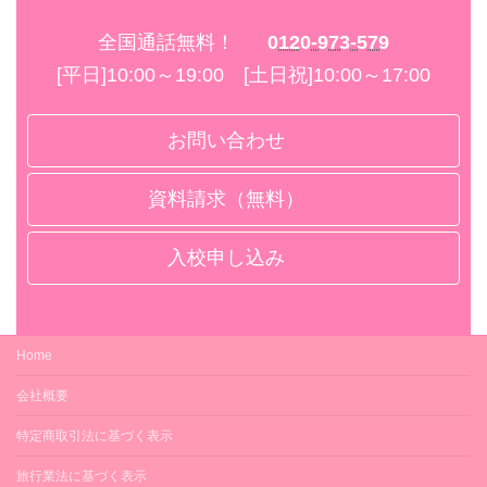
レオパレスながしま（男性専用）
サンライズ長塚（男性専用）
シングル
サンライズ長塚（男性専用）
メゾンメディコ（男性専用）
全国通話無料！
0120-973-579
メゾンメディコ（男性専用）
学校寮プレジール（女性専用）
[平日]10:00～19:00 [土日祝]10:00～17:00
レオパレスながしま（男性専用）
サンライズ長塚（男性専用）
メゾンメディコ（男性専用）
お問い合わせ
技能教習
技能教習
資料請求（無料）
規定時限＋4時限まで追加料金不要
規定時限＋4時限まで追加料金不要
効果測定
技能教習
効果測定
入校申し込み
修検前・卒検前ともに1回まで追加料金不要
規定時限＋4時限まで追加料金不要
修検前・卒検前ともに1回まで追加料金不要
技能検定
効果測定
技能検定
修了検定・卒業検定ともに1回まで追加料金
修検前・卒検前ともに1回まで追加料金不要
修了検定・卒業検定ともに1回まで追加料金
Home
不要
不要
技能検定
宿泊費
会社概要
宿泊費
修了検定・卒業検定ともに1回まで追加料金
最短日数＋2泊まで追加料金不要
不要
特定商取引法に基づく表示
最短日数＋2泊まで追加料金不要
食費
宿泊費
食費
旅行業法に基づく表示