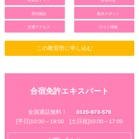
教習所トップ
教習料金
門限
○
コメダ珈琲店（徒歩7分）
びっくりドンキー（徒歩6分）
22：00
宿泊施設
観光スポット
タオル
ガスト（徒歩8分）
各室喫煙
○
交通アクセス
口コミ情報
ファーストフード
○（禁煙ルームあり）
歯みがき
吉野家 佐世保下京店（徒歩5分）
屋内喫煙所
ケンタッキーFC（徒歩9分）
○
この教習所に申し込む
×
カラオケBOX
ヒゲソリ
屋外喫煙所
カラオケまねきねこ（徒歩5分）
○
×
シャンプー
アミューズメント
施設内飲酒
○
－
合宿免許エキスパート
○
コンディショナー
温泉・健康ランド
合宿期間中飲酒
○
－
○
全国通話無料！
0120-973-579
ボディーソープ
サウナ
[平日]10:00～19:00 [土日祝]10:00～17:00
○
－
エアコン
フィットネス