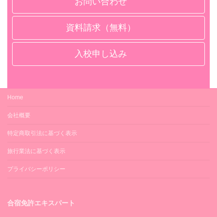
お問い合わせ
○
－
ドライヤー
GYM
資料請求（無料）
○（各室）
－
冷蔵庫
テニス
入校申し込み
○（各室）
－
掃除機・掃除用具
ゴルフ
－
Home
－
スリッパ
プール
会社概要
○（各室）
－
特定商取引法に基づく表示
お茶セット
卓球
旅行業法に基づく表示
○（各室）
－
プライバシーポリシー
シャツハンガー
銀行・ATM
○
十八親和銀行ATM（徒歩4分）
合宿免許エキスパート
タオルハンガー
郵便局