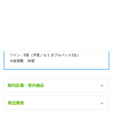
2台（30分100円）
最寄り駅：JR大村線 佐世保駅より徒歩5分
洗剤
教習所よりスクールバス20分
100円で販売
電子レンジ
部屋数
1台（ロビー・共用）
コミックコーナー
シングル：27室（洋室／セミダブルベッド1台）
－
ツイン：5室（洋室／セミダブルベッド2台）
※総室数 38室
湯沸かしポット
○（各室）
館内設備・室内備品
風呂
周辺環境
各室（ユニット）
シャワーブース