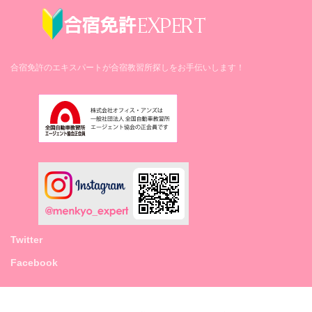
佐世保駅前郵便局（徒歩4分）
ピンチハンガー
病院
空気清浄機
佐世保共済病院（徒歩15分）
－
合宿免許のエキスパートが合宿教習所探しをお手伝いします！
加湿器
－
除湿器
－
洗濯機
○（1回100円）
乾燥機
Twitter
○（10分100円）
Facebook
洗剤
55円で販売
Copyright © 合宿免許エキスパート All Rights Reserved.
電子レンジ