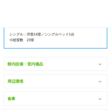
－
教習所よりスクールバス15分
洗濯機
近隣コインランドリー利用
部屋数
乾燥機
近隣コインランドリー利用
シングル：洋室14室／シングルベッド1台
※総室数 23室
洗剤
－
電子レンジ
館内設備・室内備品
－
コミックコーナー
風呂
－
周辺環境
各室（ユニット）
＊男性用大浴場あり
湯沸かしポット
最寄り駅
シャワーブース
○（各室）
食事
松浦駅（徒歩17分）
－
教習所⇔宿舎
朝食
トイレ