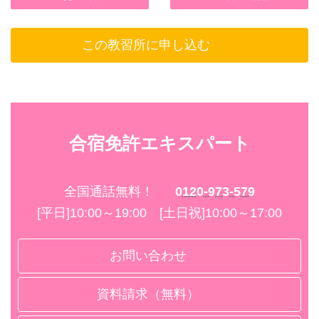
カラオケBOX
○（清掃時に交換）
○
チップトップ（徒歩13分）
歯みがき
屋内喫煙所
この教習所に申し込む
アミューズメント
○（清掃時に交換）
－
－
ヒゲソリ
屋外喫煙所
温泉・健康ランド
－
－
－
シャンプー
施設内飲酒
合宿免許エキスパート
サウナ
○（リンスイン）
○
－
コンディショナー
合宿期間中飲酒
フィットネス
全国通話無料！
0120-973-579
－
○
－
[平日]10:00～19:00 [土日祝]10:00～17:00
ボディーソープ
GYM
○
－
お問い合わせ
エアコン
テニス
○
資料請求（無料）
－
ドライヤー