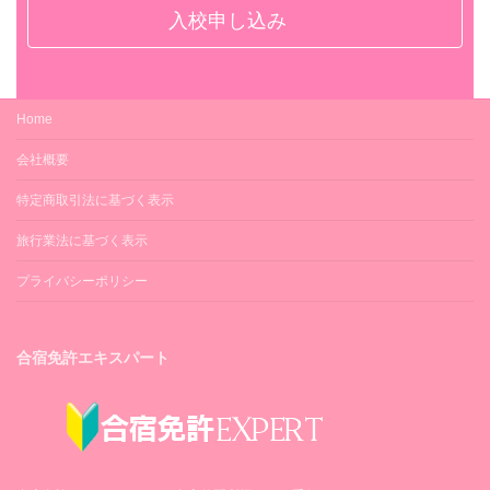
ゴルフ
入校申し込み
○（貸出）
－
冷蔵庫
プール
○（各室）
－
Home
掃除機・掃除用具
卓球
会社概要
－
－
スリッパ
特定商取引法に基づく表示
銀行・ATM
○（各室）
旅行業法に基づく表示
コンビニ内ATM（徒歩3分）
お茶セット
プライバシーポリシー
郵便局
○（各室）
黒汐簡易郵便局（徒歩12分）
シャツハンガー
病院
合宿免許エキスパート
○
松浦市立中央病院（車5分）
タオルハンガー
－
ピンチハンガー