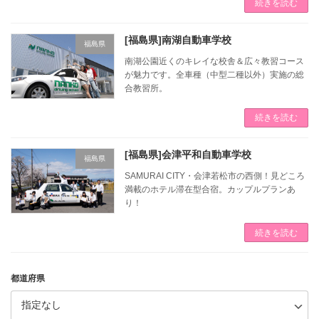
続きを読む
[福島県]南湖自動車学校
福島県
南湖公園近くのキレイな校舎＆広々教習コース
が魅力です。全車種（中型二種以外）実施の総
合教習所。
続きを読む
[福島県]会津平和自動車学校
福島県
SAMURAI CITY・会津若松市の西側！見どころ
満載のホテル滞在型合宿。カップルプランあ
り！
続きを読む
都道府県