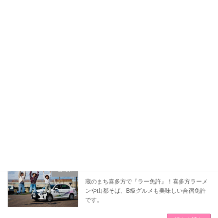
[福島県]本宮自動車学校
福島県
普通車から職業免許までラインアップ！幹線道
路沿いの教習所で実践型教習を実現できます。
続きを読む
[福島県]田村自動車教習所
福島県
美しい空と空気のあぶくま高原のふもとで、家
族的な温かさを感じながら、免許を取得できま
す。
続きを読む
[福島県]喜多方ドライビングスクール
福島県
蔵のまち喜多方で『ラー免許』！喜多方ラーメ
ンや山都そば、B級グルメも美味しい合宿免許
です。