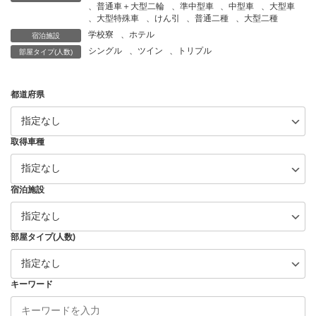
、
普通車＋大型二輪
、
準中型車
、
中型車
、
大型車
、
大型特殊車
、
けん引
、
普通二種
、
大型二種
学校寮
、
ホテル
宿泊施設
シングル
、
ツイン
、
トリプル
部屋タイプ(人数)
都道府県
取得車種
宿泊施設
部屋タイプ(人数)
キーワード