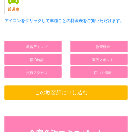
イオン上越（徒歩4分）
○
－
ナルス上越インター店（徒歩7分）
パソコン
セイフティBOX
ディスカウントストア
アイコンをクリックして車種ごとの料金表をご覧いただけます。
－
○（1階）
－
有線LAN
個人ロッカー
ファミレス
－
－
サイゼリヤ（徒歩4分）
教習所トップ
教習料金
Wi-Fi
門限
ファーストフード
○
特にありません
宿泊施設
観光スポット
ミスタードーナツ（徒歩5分）
タオル
各室喫煙
カラオケBOX
交通アクセス
口コミ情報
○（清掃時交換）
○（禁煙ルームあり）
－
歯みがき
屋内喫煙所
アミューズメント
この教習所に申し込む
○（清掃時交換）
○
－
ヒゲソリ
屋外喫煙所
温泉・健康ランド
○（清掃時交換）
×
館内（男女入替え制・天然喜多金輪温泉の源
シャンプー
泉を使用）
施設内飲酒