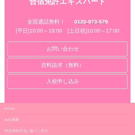
合宿免許エキスパート
○
サウナ
○
コンディショナー
○（男女入替え制）
合宿期間中飲酒
○
フィットネス
○
全国通話無料！
0120-973-579
ボディーソープ
[平日]10:00～19:00 [土日祝]10:00～17:00
－
○
GYM
エアコン
お問い合わせ
－
○
テニス
資料請求（無料）
ドライヤー
－
○（各室）
ゴルフ
入校申し込み
冷蔵庫
－
○（各室）
プール
掃除機・掃除用具
リージョンプラザ（徒歩6分）
Home
－
卓球
会社概要
スリッパ
－
特定商取引法に基づく表示
○（各室）