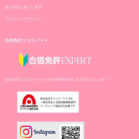
銀行・ATM
旅行業法に基づく表示
お茶セット
第四北越銀行（徒歩5分）
プライバシーポリシー
○（各室）
郵便局
シャツハンガー
アコーレ内郵便局（徒歩5分）
○（3本）
合宿免許エキスパート
病院
タオルハンガー
上越総合病院（車5分）
○
ピンチハンガー
○（貸出）
合宿免許のエキスパートが合宿教習所探しをお手伝いします！
空気清浄機
－
加湿器
－
除湿器
－