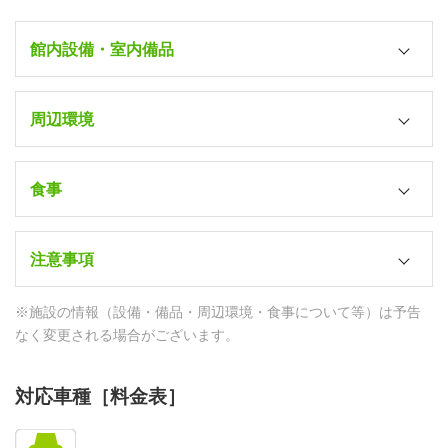
電子レンジ
－
館内設備・室内備品
コミックコーナー
風呂
○（100冊）
周辺環境
各室（ユニット）
＊大浴場あり
湯沸かしポット
最寄り駅
シャワーブース
－
食事
JR直江津駅（車15分）
－
教習所⇔宿舎
朝食
トイレ
SB35分
注意事項
日替わりバイキング（ホテル内食事処）
各室（洗浄機付）
コンビニ
昼食
テレビ
管理人
※施設の情報（設備・備品・周辺環境・食事について等）は予告
セブンイレブン（徒歩5分）
日替わり定食（学校寮内食堂）
○（各室）
24時間フロント対応
なく変更される場合がございます。
ドラッグストア
夕食
DVD/VOD
防犯カメラ
ウエルシア（徒歩2分）
日替わり定食（ホテル内食事処）
対応車種［料金表］
○（各室）
○
スーパー・デパート
HDMI端子
防犯ブザー