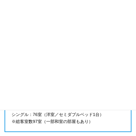
所在地
ピンチハンガー
－
〒942-0063
空気清浄機
新潟県上越市下門前1693-3
TEL.025-543-8000
－
加湿器
－
アクセス
除湿器
最寄り駅：JR信越本線直江津駅より車15分
－
教習所よりスクールバス35分
洗濯機
教習所2台（200円）
部屋数
乾燥機
教習所3台（80分200円）
シングル：76室（洋室／セミダブルベッド1台）
洗剤
※総客室数97室（一部和室の部屋もあり）
－