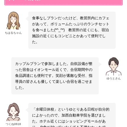
山陽新幹線のぞみ98号［東京行き］
片道交通費
舞子駅 14：26 → 加古川駅 14：50 ＜乗り換
所では一切責任は負いかねます。
列車 10,340円
岡山駅 14：40 → 姫路駅 14：58 ＜乗り換え
え＞
滞在期間中は、宿舎⇔教習所間をご自身
高松乗車：高速バス 4,000円（学割3,200
＞
JR山陽本線 新快速［姫路行き］
の車両で往復していただくことも可能です。
支給交通費
円）＋普通列車 990円
JR播但線 普通［寺前行き］
加古川駅 14：52 → 姫路駅 15：02 ＜乗り換
★安全運転で時間に余裕をもってご移動くだ
食事なしプランだったけど、教習所内にカフェ
姫路駅 15：07 → 溝口駅 15：27
え＞
松山より【一部支給】卒業時に往復分現金支
さい★
があって、ボリュームたっぷりのランチセット
支給交通費
JR播但線 普通［寺前行き］
給
片道交通費
を食べました(*^_^*) 教習所の近くにも、宿泊
姫路駅 15：07 → 溝口駅 15：27
支給交通費
往復交通費として、卒業時に一律5,000円を
ちはるちゃん
高松より【ほぼ半額支給】卒業時に往復分現
施設の近くにもコンビニとかあって便利でし
支給いたします。
金支給
高知乗車：特急自由席＋普通列車 9,790円
片道交通費
公共交通機関利用時と同額の交通費を卒業時
た。
往復交通費として、卒業時に一律5,000円を
に支給
支給交通費
支給いたします。
徳島乗車：高速バス 3,300円（学割2,640
往復交通費として、卒業時に一律5,000円を
円）＋普通列車 990円
支給いたします。
高知より【一部支給】卒業時に往復分現金支
給
カップルプランで参加しました。自炊設備が整
支給交通費
往復交通費として、卒業時に一律5,000円を
った宿舎はイオンモール近くで、合宿期間中の
支給いたします。
徳島より【ほぼ半額支給】卒業時に往復分現
食品調達にも便利です。笑顔が素敵な受付、指
金支給
ゆうとさん
導員の皆さんも優しくて楽しい合宿を過ごせま
往復交通費として、卒業時に一律5,000円を
した。
支給いたします。
「水曜日休校」というゆとりある日程が自分的
によかったので、加西自動車学院を選びまし
た。ホテル近くにはショッピングモールがあ
つくね0618