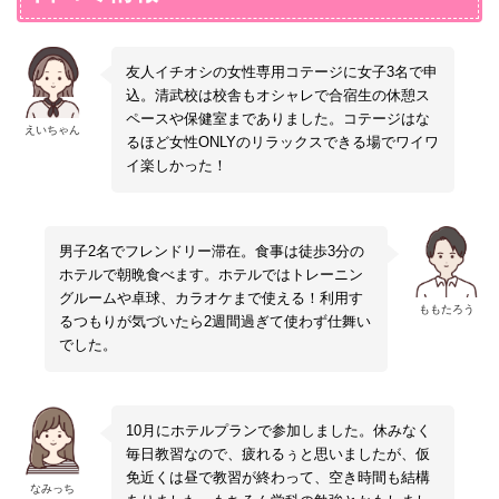
支給
故等）は自己責任となります。宿泊先や教習
往復交通費として、卒業時に一律20,000円
所では一切責任は負いかねます。
を現金支給いたします。
滞在期間中は、宿舎⇔教習所間をご自身
の車両で往復していただくことも可能です。
友人イチオシの女性専用コテージに女子3名で申
★安全運転で時間に余裕をもってご移動くだ
込。清武校は校舎もオシャレで合宿生の休憩ス
さい★
ペースや保健室までありました。コテージはな
えいちゃん
るほど女性ONLYのリラックスできる場でワイワ
支給交通費
イ楽しかった！
公共交通機関利用時と同額の交通費を卒業時
に支給
往復交通費として、卒業時に＜九州＞一律
10,000円（大分は一律7,000円・鹿児島は一
男子2名でフレンドリー滞在。食事は徒歩3分の
律6,000円）、＜中国＞一律10,000円、＜関
ホテルで朝晩食べます。ホテルではトレーニン
西・東海・関東＞一律20,000円を支給いた
グルームや卓球、カラオケまで使える！利用す
します。
ももたろう
るつもりが気づいたら2週間過ぎて使わず仕舞い
でした。
10月にホテルプランで参加しました。休みなく
毎日教習なので、疲れるぅと思いましたが、仮
免近くは昼で教習が終わって、空き時間も結構
なみっち