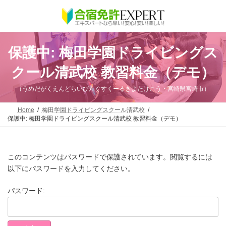
コ
ナ
ン
ビ
テ
ゲ
ン
ー
ツ
シ
へ
ョ
保護中: 梅田学園ドライビングス
ス
ン
キ
に
クール清武校 教習料金（デモ）
ッ
移
プ
動
（うめだがくえんどらいびんぐすくーるきよたけこう・宮崎県宮崎市）
Home
梅田学園ドライビングスクール清武校
保護中: 梅田学園ドライビングスクール清武校 教習料金（デモ）
このコンテンツはパスワードで保護されています。閲覧するには
以下にパスワードを入力してください。
パスワード: