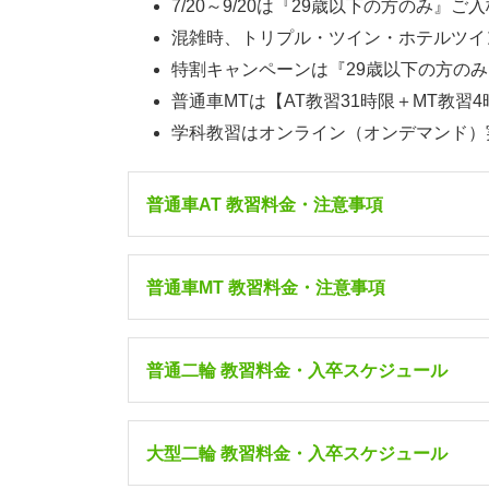
7/20～9/20は『29歳以下の方のみ』
混雑時、トリプル・ツイン・ホテルツイ
特割キャンペーンは『29歳以下の方の
普通車MTは【AT教習31時限＋MT教習
学科教習はオンライン（オンデマンド）
普通車AT 教習料金・注意事項
普通車MT 教習料金・注意事項
7/1～7/
入校日/宿泊
9/21～12
普通二輪 教習料金・入卒スケジュール
シングル
[自炊]
（1人部屋・
食事
231,00
なし
）
7/1～7/
大型二輪 教習料金・入卒スケジュール
入校日/宿泊
9/21～12