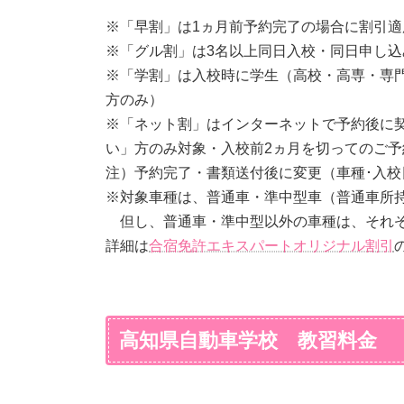
※「早割」は1ヵ月前予約完了の場合に割引適
※「グル割」は3名以上同日入校・同日申し込み
※「学割」は入校時に学生（高校・高専・専門・大
方のみ）
※「ネット割」はインターネットで予約後に契
い」方のみ対象・入校前2ヵ月を切ってのご
注）予約完了・書類送付後に変更（車種･入校
※対象車種は、普通車・準中型車（普通車所持
但し、普通車・準中型以外の車種は、それぞれ
詳細は
合宿免許エキスパートオリジナル割引
高知県自動車学校 教習料金