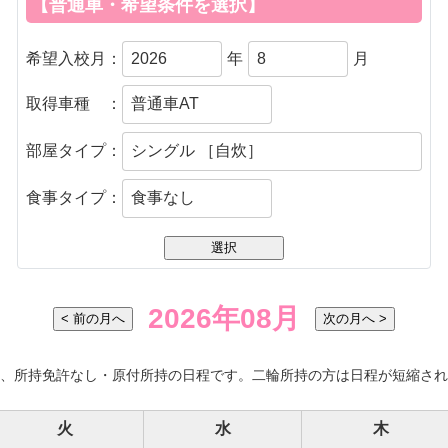
【普通車・希望条件を選択】
希望入校月：
年
月
取得車種 ：
部屋タイプ：
食事タイプ：
2026
年
08
月
< 前の月へ
次の月へ >
は、所持免許なし・原付所持の日程です。二輪所持の方は日程が短縮され
火
水
木