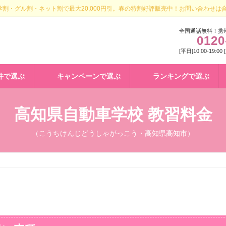
割・グル割・ネット割で最大20,000円引。春の特割好評販売中！お問い合わせは
全国通話無料！携
0120
[平日]10:00-19:00
件で選ぶ
キャンペーンで選ぶ
ランキングで選ぶ
高知県自動車学校 教習料金
（こうちけんじどうしゃがっこう・高知県高知市）