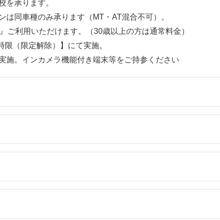
ご入校を承ります。
ンは同車種のみ承ります（MT・AT混合不可）。
み』ご利用いただけます。（30歳以上の方は通常料金）
4時限（限定解除）】にて実施。
実施。インカメラ機能付き端末等をご持参ください
19
7/20～7/26
7/27～7/31
/23
9/14～9/20
9/7～9/13
0円
264,000円
297,000円
19
7/20～7/26
7/27～7/31
/23
9/14～9/20
9/7～9/13