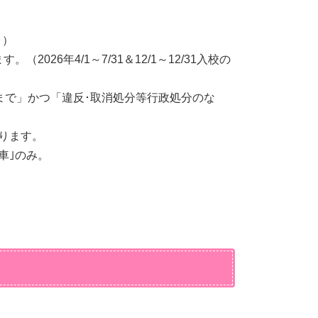
））
6年4/1～7/31＆12/1～12/31入校の
まで」かつ「違反･取消処分等行政処分のな
ります。
車｣のみ。