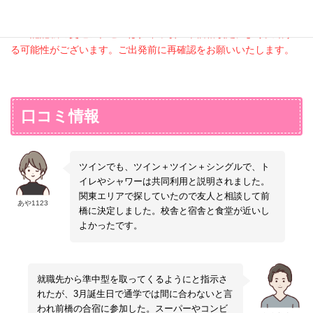
※天災地変による運行遅延や取りやめ及びチケット予約手配・自
教習所駐車場は「無料」でご利用いただ
往復交通費として、卒業時に一律5,000円を
支給交通費
けます。
己都合による払い戻し等は各運行交通機関へお問合せください。
支給いたします。
宇都宮乗車：普通列車 2,090円／小山乗車：
［ご本人様運転による来校］
長野より【ほぼ半額支給】卒業時に往復分現
※上記記載の交通アクセスはダイヤ改正や価格改定により変動す
普通列車1,600円
○上記記集合場所へ集合時間に間に合うよう
金支給
る可能性がございます。ご出発前に再確認をお願いいたします。
にお越しください。
往復交通費として、卒業時に一律5,000円を
支給交通費
教習所駐車場および宿泊施設の駐車場は
支給いたします。
「無料」でご利用いただけます。
宇都宮より【全額支給】卒業時に往復分現金
滞在期間中の車両管理（盗難・破損・事
支給
故等）は自己責任となります。宿泊先や教習
往復交通費として、卒業時に一律5,000円を
口コミ情報
所では一切責任は負いかねます。
支給いたします。
入校後合宿中に、ご自身の車両を運転す
ることはご遠慮ください。
★安全運転で時間に余裕をもってご移動くだ
さい★
ツインでも、ツイン＋ツイン＋シングルで、ト
イレやシャワーは共同利用と説明されました。
支給交通費
関東エリアで探していたので友人と相談して前
あや1123
交通費の支給サービスはございません
橋に決定しました。校舎と宿舎と食堂が近いし
（往路のみ送迎される場合、復路分も各自自
よかったです。
己負担となります）
就職先から準中型を取ってくるようにと指示さ
れたが、3月誕生日で通学では間に合わないと言
われ前橋の合宿に参加した。スーパーやコンビ