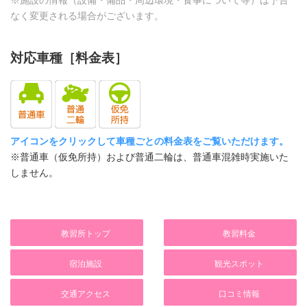
※施設の情報（設備・備品・周辺環境・食事について等）は予告
○（各室）
ファミリーマート（徒歩10分）
日替わり定食（学校寮内食堂）
夜間常駐
なく変更される場合がございます。
セブンイレブン（徒歩17分）
DVD/VOD
夕食
防犯カメラ
ドラッグストア
－
日替わり定食（学校寮内食堂）
対応車種［料金表］
○
ディスカウントドラッグコスモス（徒歩9
HDMI端子
分）
防犯ブザー
－
スーパー・デパート
－
パソコン
Aコープ いちぶ（徒歩20分）
セイフティBOX
－
ディスカウントストア
アイコンをクリックして車種ごとの料金表をご覧いただけます。
－
有線LAN
※普通車（仮免所持）および普通二輪は、普通車混雑時実施いた
ダイレックス（徒歩12分）
個人ロッカー
しません。
－
ファミレス
－
Wi-Fi
レストランカフェペンギン（徒歩3分）
門限
○
ファーストフード
22：00
教習所トップ
教習料金
タオル
－
各室喫煙
－
宿泊施設
観光スポット
カラオケBOX
×
歯みがき
－
交通アクセス
口コミ情報
屋内喫煙所
－