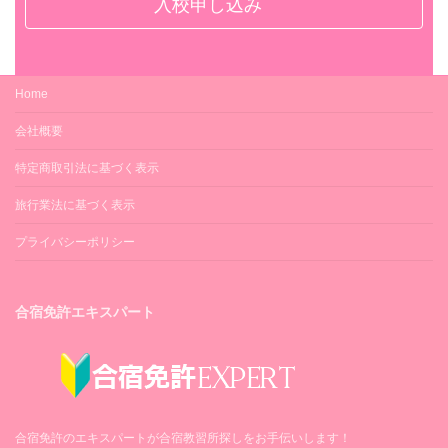
入校申し込み
プール
掃除機・掃除用具
－
－
卓球
スリッパ
Home
1面（寮内・無料）
○（部屋番号）
会社概要
銀行・ATM
お茶セット
特定商取引法に基づく表示
コンビニ内ATM（徒歩10分）
－
郵便局
旅行業法に基づく表示
シャツハンガー
錦西郵便局（徒歩12分）
プライバシーポリシー
○
病院
タオルハンガー
深水内科病院（徒歩10分）
○
合宿免許エキスパート
ピンチハンガー
－
空気清浄機
－
合宿免許のエキスパートが合宿教習所探しをお手伝いします！