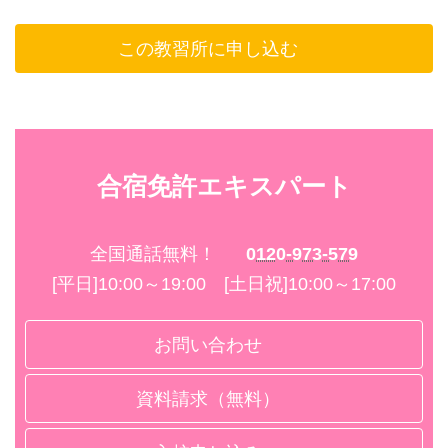
アミューズメント
○（談話室のみ）
ヒゲソリ
－
この教習所に申し込む
屋外喫煙所
－
温泉・健康ランド
×
シャンプー
さがら温泉茶湯里（車10分）
施設内飲酒
○（リンスイン）
サウナ
×
コンディショナー
－
合宿期間中飲酒
合宿免許エキスパート
－
フィットネス
×
ボディーソープ
－
全国通話無料！
0120-973-579
○
GYM
[平日]10:00～19:00 [土日祝]10:00～17:00
エアコン
－
○
テニス
お問い合わせ
ドライヤー
1面（寮内・無料）
－
ゴルフ
資料請求（無料）
冷蔵庫
－
－