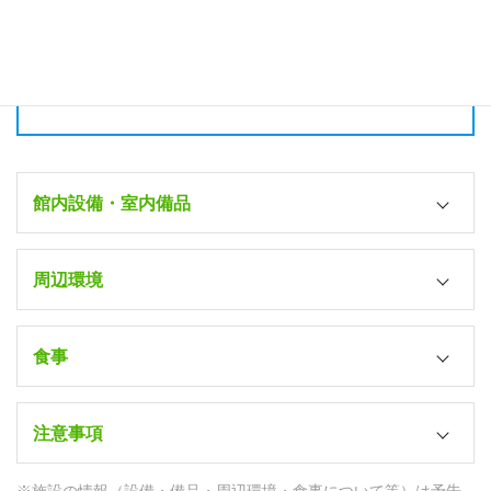
ルームシェア（4人相部屋）：2室（和室／布団）
ツイン（2人部屋）：8室（洋室／シングルベッド2台）
シングル（1人部屋）：14室（洋室／シングルベッド1台）
※総収容人数：41名
館内設備・室内備品
風呂
周辺環境
○（共同）
シャワーブース
最寄り駅
－
食事
くま川鉄道肥後西村駅（徒歩30分）
トイレ
教習所⇔宿舎
朝食
○（共同）
SB15分
注意事項
日替わり定食（学校寮内食堂）
テレビ
コンビニ
昼食
管理人