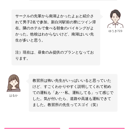
支給交通費
公共交通機関利用時と同額の交通費を卒業時
に支給
サークルの先輩から南湖よかったよぉと紹介さ
往復交通費として、卒業時にエリアごとに設
れて男子2名で参加。新白河駅前の寮にツイン滞
定された一律金額を支給いたします。
在。隣のホテルで食べる朝食のバイキングがよ
［東京・埼玉・神奈川・千葉・茨城（水郡
ゆうき723
かった。他校はわからないけど、南湖はいい先
線エリア除く）・群馬・山形・宮城］
10,000円
生が多いと思う。
［茨城（水郡線エリア）］2,000円または
3,000円
注）現在は、昼食のみ提供のプランとなってお
［福島］3,000円
ります。
［栃木（小山・宇都宮）］10,000円、
［栃木（那須塩原）］3,000円
［北海道・青森・岩手・秋田・新潟・山
梨・長野・静岡・愛知以西］10,000円
教習所は怖い先生がいっぱいいると思っていた
けど、すごくわかりやすく説明してくれて初め
ての運転も「あ･･･私、運転してる」って感じで
はるか
した。気が付いたら、道路や高速も運転できて
ました。教習所の先生ってスゴイ（笑）