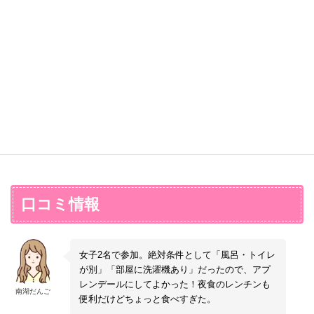
駅 08：40 → 福島駅 09：16 → 郡山駅 09：
南湖自動車学校・受付 11：00
はご参加のお客様が各自自己手配の上、ご購入ください。
金支給
新潟乗車：新幹線自由席＋新幹線自由席
東北新幹線 はやぶさ8号［東京行き］
29 ＜乗り換え＞
往復交通費として、卒業時に[岩手]一律
※交通費サービスは『卒業生へ支給』されます。途中退校の場合
14,750円
新青森駅 06：49 → 八戸駅 07：17 → 盛岡
JR東北本線 普通［新白河行き］
送迎方法
10,000円を現金支給いたします。
は適用されません。また、「全額支給」の金額は、教習所指定ル
駅 08：02 → 仙台駅 08：56 ＜乗り換え＞
郡山駅 09：50 → 新白河駅 10：30
支給交通費
［ご家族や知人による送迎］
東北新幹線 やまびこ210号［東京行き］
ートに基づきます。他のルートや交通機関をご利用時の差額は各
片道交通費
○上記集合場所へ集合時間に間に合うように
仙台駅 09：00 → 新白河駅 09：49
新潟より【一部支給】卒業時に往復分現金支
自自己負担となります。
お越しください。
給
山形乗車：新幹線指定席＋普通列車 5,530円
片道交通費
※天災地変による運行遅延や取りやめ及びチケット予約手配・自
教習所駐車場は「無料」でご利用いただ
往復交通費として、卒業時に[新潟]一律
けます。
己都合による払い戻し等は各運行交通機関へお問合せください。
10,000円を現金支給いたします。
支給交通費
新青森乗車：新幹線指定席 14,730円（＊閑
［ご本人様運転による来校］
※上記記載の交通アクセスはダイヤ改正や価格改定により変動す
散期料金）
○上記集合場所へ集合時間に間に合うように
山形より【ほぼ全額支給】卒業時に往復分現
る可能性がございます。ご出発前に再確認をお願いいたします。
お越しください。
金支給
支給交通費
教習所およびカーサホテル新白河は駐車
往復交通費として、卒業時に[山形]一律
料金「無料」でご利用いただけます。
新青森より【一部支給】卒業時に往復分現金
10,000円を支給いたします。
アプレンデール滞在の方は駐車場がないた
支給
め、自費で近隣コインパーキング利用または
往復交通費として、卒業時に[青森]一律
口コミ情報
教習所駐車場をご利用ください。
10,000円を支給いたします。
滞在期間中の車両管理（盗難・破損・事故
等）は自己責任となります。宿泊先や教習所
では一切責任は負いかねます。
滞在期間中は、宿舎⇔教習所間をご自身
女子2名で参加。絶対条件として「風呂・トイレ
の車両で往復していただくことも可能です。
が別」「部屋に洗濯機あり」だったので、アプ
★安全運転で時間に余裕をもってご移動くだ
レンデールにしてよかった！夜食のレンチンも
さい★
南湖だんご
便利だけどちょっと食べすぎた。