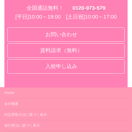
なし
地・運搬・積込み用
全国通話無料！
0120-973-579
および掘削用）
[平日]10:00～19:00 [土日祝]10:00～17:00
車両系建設機械 *無
なし
制限（締固め用）
お問い合わせ
資料請求（無料）
入校申し込み
Home
会社概要
特定商取引法に基づく表示
旅行業法に基づく表示