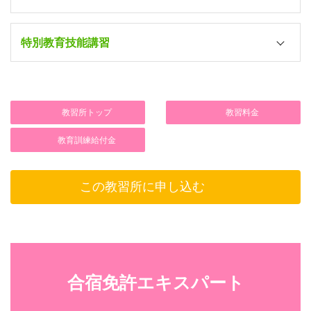
〃
車両系建設機械技能講習修了者
講習項目
所持免許および資格
クレーン等の免許所持者
（☆）
フォークリフトなどの技能講習
〃
小型移動式クレーンまたは床上
特別教育技能講習
車両系建設機械（整
クレーン技能講習修了者
移動式クレーン運転士免許所持
〃
地・運搬・積込み用
なし
小型移動式クレーン技能講習修
講習項目
所持免許および資格
および掘削用）
機体重量3ｔ未満の車両系建設
車両系建設機械（解
車両系建設機械（整地・運搬・
〃
転経験6ヵ月以上
（経験証明要）
体用）
用および掘削用）運転技能講習
講習項目
所持免許および資格
教習所トップ
教習料金
大型特殊自動車免許所持者
普通自動車免許以上所持かつ機
教育訓練給付金
フォークリフト技能
〃
なし
ｔ未満の車両系建設機械の運転
講習
講習項目
所持免許および資格
月以上
（経験証明要）
〃
普通自動車免許以上所持者
この教習所に申し込む
クレーン（つり上げ
なし
フォークリフト（1ｔ未満）の
荷重5t未満）
〃
6ヵ月以上
（経験証明要）
フォークリフト（最
なし
大型特殊自動車免許所持者
大荷重1t未満）
普通自動車免許以上所持者かつ
〃
クリフト（1ｔ未満）の運転経験
高所作業車（作業床
なし
以上
（経験証明要）
高さ10ｍ未満）
合宿免許エキスパート
車両系建設機械 *機
体重量3t未満（整