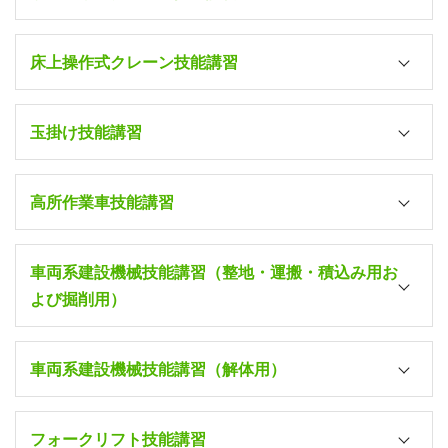
床上操作式クレーン技能講習
講習項目
所持免許および資格
玉掛け技能講習
なし
移動式クレーン運転
（すでに学科試験合格された方
士技能講習
講習項目
所持免許および資格
む）
高所作業車技能講習
小型移動式クレーン
なし
運転士技能講習
講習項目
所持免許および資格
クレーン等の免許所持者
（☆）
車両系建設機械技能講習（整地・運搬・積込み用お
〃
玉掛けまたは床上操作式クレー
床上操作式クレーン
なし
講習修了者
技能講習
よび掘削用）
講習項目
所持免許および資格
クレーン等の免許所持者
（☆）
〃
玉掛けまたは小型移動式クレー
玉掛け技能講習
なし
講習修了者
車両系建設機械技能講習（解体用）
講習項目
所持免許および資格
クレーン等の特別教育修了後、
〃
上の経験者
（経験証明要）
高所作業車技能講習
なし
玉掛け補助作業6ヵ月以上の経
〃
フォークリフト技能講習
験証明要）
普通自動車免許以上所持者