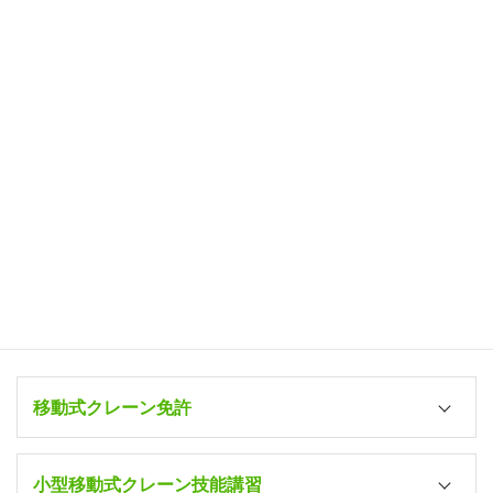
コ
ナ
ン
ビ
テ
ゲ
ン
ー
ツ
シ
へ
ョ
作業系・クレーン・フォークリ
ス
ン
キ
に
フト 講習料金
ッ
移
プ
動
（那須クレーン教習所・栃木県那須塩原市）
Home
那須自動車学校
作業系・クレーン・フォークリフト 講習料金
クレーン・車両系建設機械・高所作業車・フォークリフト・特別
教育の料金をご案内します。
移動式クレーン免許
小型移動式クレーン技能講習