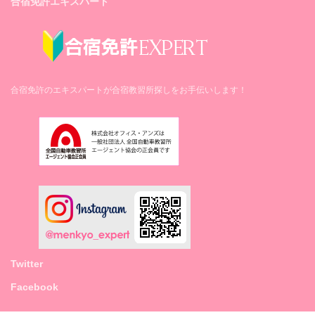
合宿免許エキスパート
ルームシェア
技能検定
宿泊費
技能教習
学校寮ホテルサン氏家
修了検定・卒業検定ともに合格まで追加料金
卒業まで追加料金不要
卒業まで追加料金不要
学校寮サンセット
不要
※シングルご利用の場合、最短日数以降はル
ームシェアへ移動となります。
技能教習
技能検定
ツイン
宿泊費
食費
規定時限＋8時限まで追加料金不要
修了検定・卒業検定：合格まで 追加料金不
グリーンリバー
合宿免許のエキスパートが合宿教習所探しをお手伝いします！
最短日数＋4泊まで追加料金不要
要
サン・プルミエ
1日3食（卒業まで提供します）
技能検定
食費
メゾン・ド・桜野
宿泊費
修了検定・卒業検定ともに合格まで追加料金
1日3食（最短日数＋4泊まで提供します）
シングル
不要
卒業まで追加料金不要
※シングルご利用の場合、最短日数以降はル
グリーンリバー
宿泊費
技能教習
ームシェアへ移動となります。
サン・プルミエ
メゾン・ド・桜野
最短日数＋4泊まで追加料金不要
規定時限まで追加料金不要
食費
食費
技能検定
1日3食（卒業まで提供します）
1日3食（最短日数＋4泊まで提供します）
修了検定・卒業検定：各1回まで追加料金不
要
Twitter
技能教習
宿泊費
技能教習
Facebook
卒業まで追加料金不要
最短日数まで追加料金不要
規定時限まで追加料金不要
技能検定