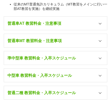
従来のMT普通免許カリキュラム（MT教習をメインに行い一
部AT教習を実施）を継続実施
普通車AT 教習料金・注意事項
普通車MT 教習料金・注意事項
4/1～7/13
入校日/宿泊
9/10～11/30
準中型車 教習料金・入卒スケジュール
ルームシェア
(4～6人相部屋・3食
242,000円
付)
中型車 教習料金・入卒スケジュール
4/1～7/13
ツイン
入校日/宿泊
250,250円
9/10～11/30
(2人部屋・3食付)
入校日/宿泊
所持免許
普通二種 教習料金・入卒スケジュール
ルームシェア
シングル
258,500円
(4～6人相部屋・3食
275,000円
(1人部屋・3食付)
ルームシェア
付)
(4～6人相部屋・3食
入校日/宿泊
なし・原付
所持免許
※全教習AT車両で実施（第一段階3時限・第二段階9時限）、
付)
ツイン