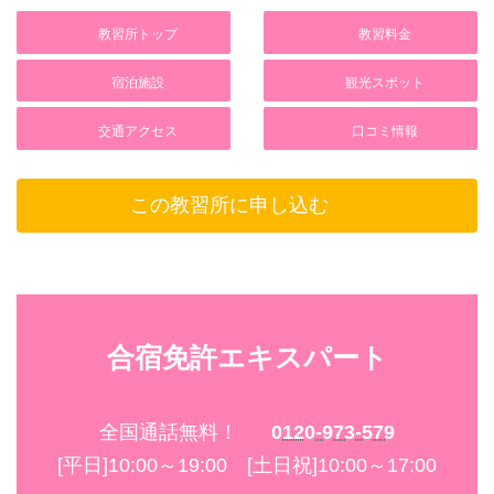
ルームシェア
283,250円
卒業検定もAT車両で実施。
(2人部屋・3食付)
ルームシェア
(4～6人相部屋・3食
普通車MT
教習所トップ
教習料金
(4～6人相部屋・3食
普通車MT
付)
シングル
291,500円
付)
(1人部屋・3食付)
ルームシェア
宿泊施設
観光スポット
入校日/宿泊
所持免許
ルームシェア
(4～6人相部屋・3食
準中型5t限定MT
(4～6人相部屋・3食
普通車AT
付)
交通アクセス
口コミ情報
ルームシェア
付)
(4～6人相部屋・3食
普通車AT以上
ルームシェア
ルームシェア
ルームシェア
付)
(4～6人相部屋・3食
中型8t限定MT
(4～6人相部屋・3食
準中型5t限定MT
学校寮ホテルサン氏家
付)
この教習所に申し込む
シングル
付)
学校寮サンセット
普通車AT以上
(1人部屋・3食付)
シングル
普通車MT
ルームシェア
ツイン
(1人部屋・3食付)
(4～6人相部屋・3食
準中型5t限定AT
グリーンリバー
シングル
付)
準中型5t限定MT
サン・プルミエ
(1人部屋・3食付)
ルームシェア
ツイン
メゾン・ド・桜野
なし・原付
シングル
(2人部屋・3食付)
学校寮ホテルサン氏家
中型8t限定MT
合宿免許エキスパート
シングル
(1人部屋・3食付)
学校寮サンセット
ツイン
普通車MT
グリーンリバー
(2人部屋・3食付)
ツイン
サン・プルミエ
全国通話無料！
0120-973-579
ツイン
メゾン・ド・桜野
グリーンリバー
普通車AT
(2人部屋・3食付)
サン・プルミエ
[平日]10:00～19:00 [土日祝]10:00～17:00
メゾン・ド・桜野
入校日/宿泊
所持免許
ツイン