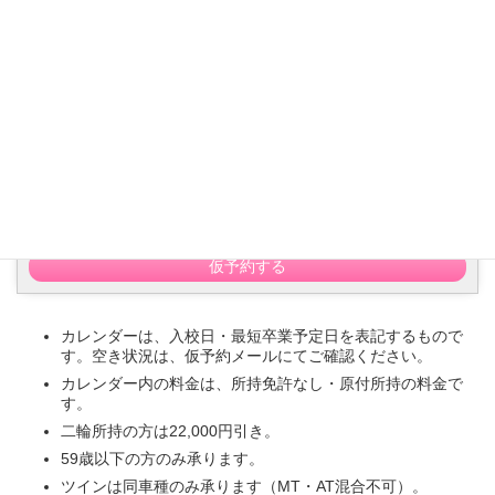
2026年8月28日(金)
(最短卒業予定日：9月12日)
車種：普通車AT
/
部屋タイプ：シングル
337,700円
仮予約する
2026年8月31日(月)
(最短卒業予定日：9月14日)
車種：普通車AT
/
部屋タイプ：シングル
337,700円
仮予約する
カレンダーは、入校日・最短卒業予定日を表記するもので
す。空き状況は、仮予約メールにてご確認ください。
カレンダー内の料金は、所持免許なし・原付所持の料金で
す。
二輪所持の方は22,000円引き。
59歳以下の方のみ承ります。
ツインは同車種のみ承ります（MT・AT混合不可）。