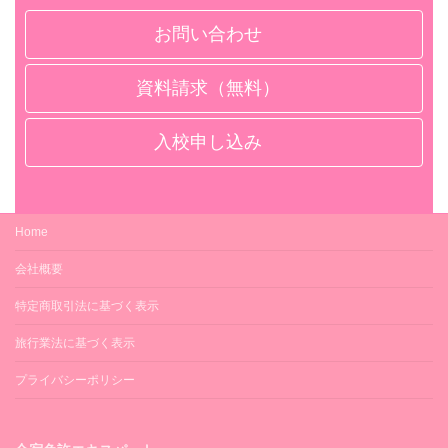
準中型5t限定MT
(2人部屋・3食付)
シングル
ルームシェア
普通車MT
お問い合わせ
(4～6人相部屋・3食
ツイン
準中型5t限定MT以上
ルームシェア
グリーンリバー
準中型5t限定AT
付)
技能教習
(2人部屋・3食付)
サン・プルミエ
学校寮ホテルサン氏家
メゾン・ド・桜野
資料請求（無料）
シングル
普通車MT
シングル
卒業まで追加料金不要
学校寮サンセット
なし・原付
(1人部屋・3食付)
準中型5t限定MT以上
(1人部屋・3食付)
技能検定
シングル
入校申し込み
シングル
普通車MT
修了検定・卒業検定ともに合格まで追加料金
(1人部屋・3食付)
グリーンリバー
不要
サン・プルミエ
シングル
技能教習
メゾン・ド・桜野
普通車AT
宿泊費
ルームシェア
(1人部屋・3食付)
Home
卒業まで追加料金不要
卒業まで追加料金不要
学校寮ホテルサン氏家
シングル
準中型5t限定MT
学校寮サンセット
(1人部屋・3食付)
技能検定
会社概要
食費
シングル
シングル
修了検定・卒業検定ともに合格まで追加料金
準中型5t限定AT
特定商取引法に基づく表示
1日3食（卒業まで提供します）
(1人部屋・3食付)
技能教習
不要
グリーンリバー
サン・プルミエ
旅行業法に基づく表示
宿泊費
卒業まで追加料金不要
メゾン・ド・桜野
技能検定
プライバシーポリシー
卒業まで追加料金不要
技能教習
食費
修了検定・卒業検定：合格まで 追加料金不
規定時限＋8時限まで追加料金不要
要
1日3食（卒業まで提供します）