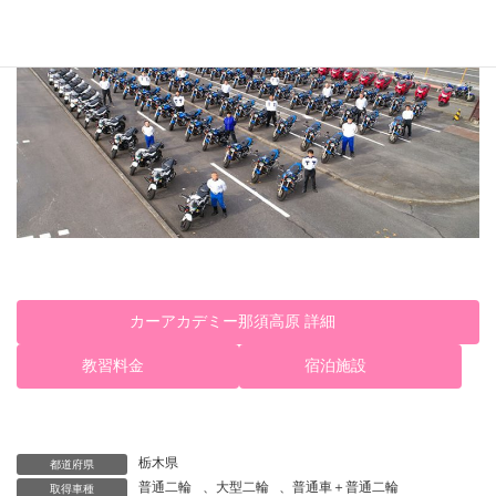
カーアカデミー那須高原 詳細
教習料金
宿泊施設
栃木県
都道府県
普通二輪
、
大型二輪
、
普通車＋普通二輪
取得車種