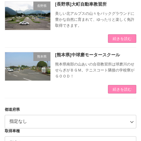
[長野県]大町自動車教習所
長野県
美しい北アルプスの山々をバックグラウンドに
豊かな自然に育まれて、ゆったりと楽しく免許
取得できます。
続きを読む
[熊本県]中球磨モータースクール
熊本県
熊本県南部の山あいの合宿教習所は球磨川のせ
せらぎがＢＧＭ。テニスコート隣接の学校寮が
ＧＯＯＤ！
続きを読む
都道府県
取得車種