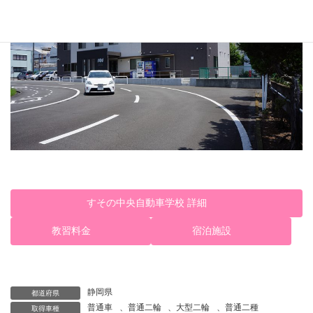
すその中央自動車学校 詳細
教習料金
宿泊施設
静岡県
都道府県
普通車
、
普通二輪
、
大型二輪
、
普通二種
取得車種