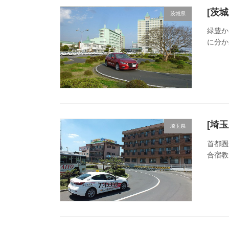
[茨
茨城県
緑豊か
に分か
[埼
埼玉県
首都圏
合宿教