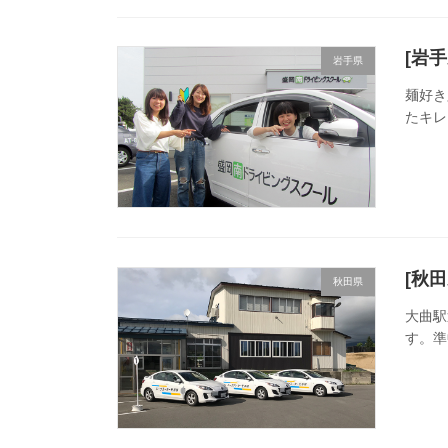
[岩
岩手県
麺好き
たキレ
[秋
秋田県
大曲駅
す。準