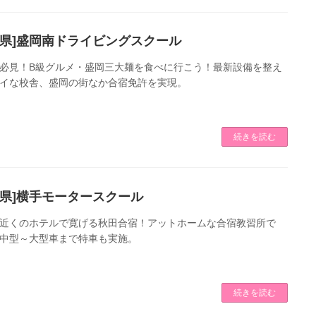
手県]盛岡南ドライビングスクール
必見！B級グルメ・盛岡三大麺を食べに行こう！最新設備を整え
イな校舎、盛岡の街なか合宿免許を実現。
続きを読む
田県]横手モータースクール
近くのホテルで寛げる秋田合宿！アットホームな合宿教習所で
中型～大型車まで特車も実施。
続きを読む