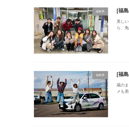
[福
福島県
美しい
ら、免
[福
福島県
蔵のま
メも美