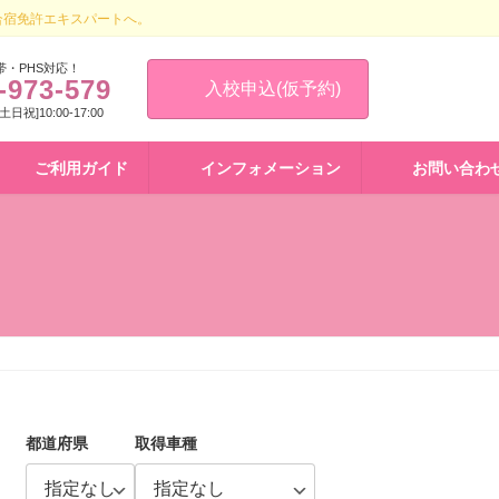
合宿免許エキスパートへ。
帯・PHS対応！
-973-579
入校申込(仮予約)
 [土日祝]10:00-17:00
ご利用ガイド
インフォメーション
お問い合わ
都道府県
取得車種