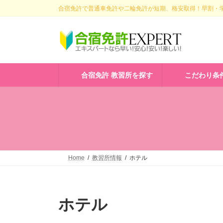
コ
ナ
合宿免許で普通車免許や二輪免許が短期、格安取得！早割・学
ン
ビ
テ
ゲ
ン
ー
ツ
シ
へ
ョ
ス
ン
合宿免許 教習所を探す
こだわり条
キ
に
ッ
移
プ
動
Home
教習所情報
ホテル
ホテル