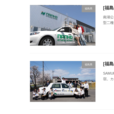
[福
福島県
南湖公
型二種
[福
福島県
SAM
宿。カ