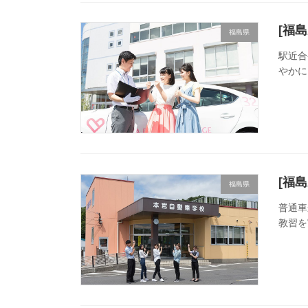
[福
福島県
駅近合
やかに
[福
福島県
普通車
教習を