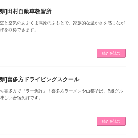
島県]田村自動車教習所
空と空気のあぶくま高原のふもとで、家族的な温かさを感じなが
許を取得できます。
続きを読む
島県]喜多方ドライビングスクール
ち喜多方で『ラー免許』！喜多方ラーメンや山都そば、B級グル
味しい合宿免許です。
続きを読む