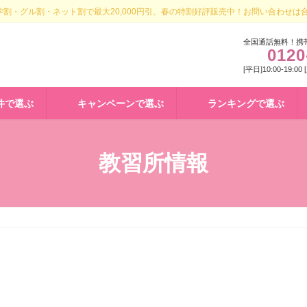
割・グル割・ネット割で最大20,000円引。春の特割好評販売中！お問い合わせは
全国通話無料！携
0120
[平日]10:00-19:00
件で選ぶ
キャンペーンで選ぶ
ランキングで選ぶ
教習所情報