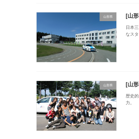
[山
山形県
日本三
なスタ
[山
山形県
歴史的
力。