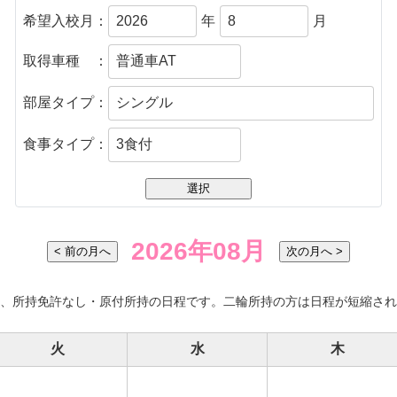
希望入校月：
年
月
取得車種 ：
部屋タイプ：
食事タイプ：
2026
年
08
月
< 前の月へ
次の月へ >
は、所持免許なし・原付所持の日程です。二輪所持の方は日程が短縮され
火
水
木