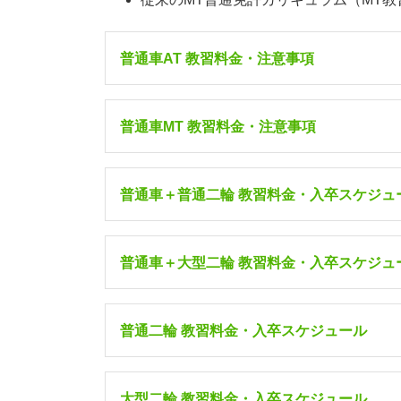
普通車AT 教習料金・注意事項
普通車MT 教習料金・注意事項
5/1～7/
入校日/宿泊
9/12～10
普通車＋普通二輪 教習料金・入卒スケジュ
フォーユース
［女
性専用］
242,00
(3～4人部屋・3食
5/1～7/
普通車＋大型二輪 教習料金・入卒スケジュ
入校日/宿泊
付)
9/12～10
ツイン
［女性専
フォーユース
［女
5/1～7/
普通二輪 教習料金・入卒スケジュール
用］
253,00
性専用］
入校日/宿泊
280,50
9/12～10
(2人部屋・3食付)
(3～4人部屋・3食
付)
シングル
シングル
258,50
366,30
5/1～7/
大型二輪 教習料金・入卒スケジュール