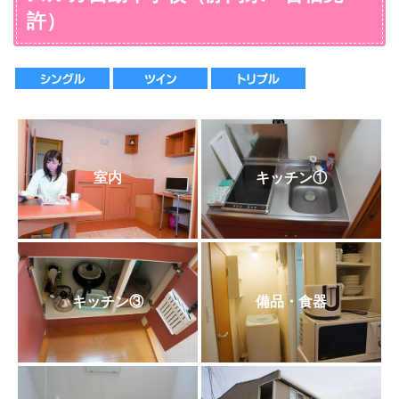
特にありません
タオル
吉野家（徒歩3分）
許）
マクドナルド（徒歩1分）
各室喫煙
○（清掃時交換）
カラオケBOX
○（禁煙ルームあり）
歯みがき
カラオケBanBan（徒歩10分）
屋内喫煙所
〇（アメニティバイキング）
アミューズメント
○
ヒゲソリ
－
屋外喫煙所
〇（アメニティバイキング）
温泉・健康ランド
×
室内
キッチン①
シャンプー
－
施設内飲酒
○
サウナ
○
コンディショナー
－
合宿期間中飲酒
○
フィットネス
○
ボディーソープ
キッチン③
備品・食器
－
○
GYM
エアコン
－
○
テニス