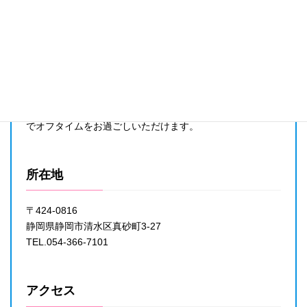
冷蔵庫
ゴルフ
○（各室）
↑クリック/タップして拡大画像をご覧ください。
－
掃除機・掃除用具
プール
－
清水駅前のハイグレードホテル！
－
スリッパ
ホテルクエスト清水は、清水駅前のハイグレードホテル。
卓球
○（各室）
ゆったりとした室内に、高級感を感じさせるシックな部屋
－
でオフタイムをお過ごしいただけます。
お茶セット
銀行・ATM
○（各室）
清水銀行（徒歩15分）
所在地
シャツハンガー
郵便局
○
清水高橋郵便局（徒歩14分）
〒424-0816
タオルハンガー
静岡県静岡市清水区真砂町3-27
病院
－
TEL.054-366-7101
清水厚生病院（車4分）
ピンチハンガー
－
アクセス
空気清浄機