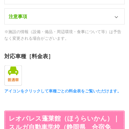
1台（1階自販機コーナー）
トイレ
教習所⇔宿舎
朝食
コミックコーナー
各室（洗浄機付）
SB15分
注意事項
Free（各自自己負担）
－
テレビ
コンビニ
昼食
湯沸かしポット
管理人
※施設の情報（設備・備品・周辺環境・食事について等）は予告
○（各室）
ローソン（徒歩3分）
日替わり弁当（教習所内食堂）
○（各室）
24時間フロント対応
なく変更される場合がございます。
セブンイレブン（徒歩2分）
DVD/VOD
夕食
防犯カメラ
ドラッグストア
VOD（1泊1,000円）
Free（各自自己負担）
対応車種［料金表］
－
ウエルシア（徒歩3分）
HDMI端子
防犯ブザー
スーパー・デパート
－
－
マックスバリュエクスプレス（徒歩4分）
パソコン
セイフティBOX
ディスカウントストア
－
アイコンをクリックして車種ごとの料金表をご覧いただけます。
○（各室）
－
有線LAN
個人ロッカー
ファミレス
○
－
サイゼリヤ（徒歩3分）
Wi-Fi
レオパレス蓬莱館（ほうらいかん）｜
門限
ファーストフード
○
スルガ自動車学校（静岡県 合宿免