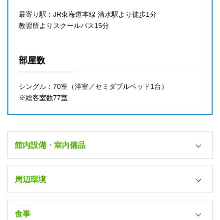
最寄り駅：JR東海道本線 清水駅より徒歩1分
○（各室・加湿器付）
教習所よりスクールバス15分
加湿器
○（各室）
部屋数
除湿器
－
シングル：70室（洋室／セミダブルベッド1台）
洗濯機
※総客室数77室
3台（1回200円）
＊男性2台・女性1台
乾燥機
館内設備・室内備品
3台（1回200円）
＊男性2台・女性1台
風呂
洗剤
周辺環境
各室（ユニット）＊大浴場もあり
40円（フロントで販売）
シャワーブース
最寄り駅
電子レンジ
－
食事
JR清水駅（徒歩1分）