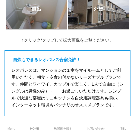
ドライヤー
－
風呂
外観
○（各室）
ゴルフ
冷蔵庫
－
○（各室）
プール
掃除機・掃除用具
↑クリック/タップして拡大画像をご覧ください。
－
－
卓球
スリッパ
自炊もできるレオパレス合宿免許！
－
○（各室）
レオパレスは、マンションの１室をマイルームとしてご利
銀行・ATM
用いただく、朝食・夕食の付かないリーズナブルプランで
お茶セット
す。仲間とワイワイ、カップルで楽しく、1人で自由に（シ
スルガ銀行（徒歩1分）
○（各室）
ングルは男性のみ）・・・お過ごしいただけます。シンプ
郵便局
シャツハンガー
ルで快適な部屋はミニキッチン＆自炊用調理器具も揃い、
清水駅前郵便局（徒歩1分）
インターネット環境もバッチリのオススメプランです。
○
病院
タオルハンガー
2名以上のグループは保証内であれば同室滞在者の卒業を待
吉永医院（徒歩2分）
てる『グループステイ保証』付です。
－
Menu
HOME
教習所を探す
お問い合わせ
TEL
カップルプラン（異性同室）利用ＯＫです。（18歳以上
ピンチハンガー