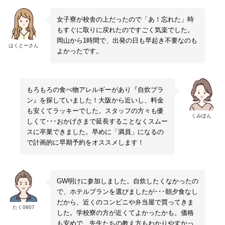
両で往復していただくことも可能です。
★安全運転で時間に余裕をもってご移動くだ
さい★
女子寮が校舎の上だったので「あ！忘れた」時
もすぐに取りに戻れたのですごく気楽でした。
支給交通費
岡山から1時間で、出発の日も早起き不要なのも
はくとーさん
高速代（ETC代）を卒業時に支給
よかったです。
往復交通費として、卒業時に教習所規定に基
づく指定金額を支給いたします。（詳細はご
確認ください）
もろもろの食べ物アレルギーがあり『自炊プラ
ン』を探していました！大阪から近いし、料金
も安くてラッキーでした。スタッフの方々も優
くみぽん
しくて･･･おかげさまで延長することなくスムー
スに卒業できました。早めに「満員」になるの
で計画的に早期予約をオススメします！
GW明けに参加しました。自炊したくなかったの
で、ホテルプランを選びましたが･･･朝夕食なし
だから、近くのコンビニや弁当屋で買ってきま
たく0807
した。学校寮の方が近くてよかったかも。価格
も安めで、先生たちの教え方もわかりやすかっ