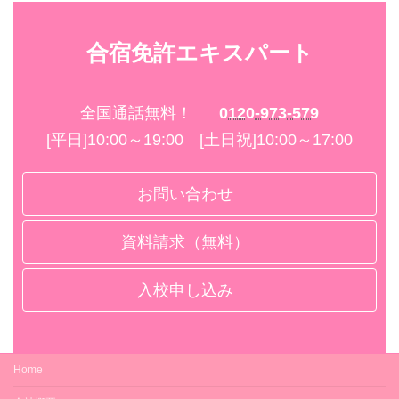
(ホテル1人部屋・
食
仮免
食付)
(ホテル1人部屋・3
253,000円
事なし
)
食付)
ホテルツインB
合宿免許エキスパート
ホテルシングルB
(ホテル2人部屋・3
296,000円
ホテルシングルB
(ホテル1人部屋・
朝
仮免
食付)
(ホテル1人部屋・3
289,000円
食付
)
食付)
ホテルシングルA
全国通話無料！
0120-973-579
(ホテル1人部屋・3
283,000円
ホテルトリプルB
食付)
(ホテル3人部屋・
朝
246,000円
[平日]10:00～19:00 [土日祝]10:00～17:00
食付
)
ホテルシングルB
(ホテル1人部屋・3
319,000円
ホテルツインA
食付)
お問い合わせ
(ホテル2人部屋・
食
227,000円
事なし
)
ホテルトリプルB
(ホテル3人部屋・
朝
276,000円
ホテルツインB
資料請求（無料）
食付
)
(ホテル2人部屋・
朝
246,000円
食付
)
ホテルツインA
入校申し込み
(ホテル2人部屋・
食
257,000円
ホテルシングルA
事なし
)
(ホテル1人部屋・
食
227,000円
事なし
)
ホテルシングルA
ホテルツインB
(ホテル2人部屋・
朝
276,000円
ホテルシングルB
ビジネスホテルヤマキ
Home
食付
)
(ホテル1人部屋・
朝
269,000円
食付
)
ホテルシングルB