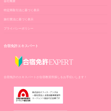
ホテルシングルA
会社概要
(ホテル1人部屋・
食
257,000円
スーパーホテル八幡浜
事なし
)
特定商取引法に基づく表示
ホテルシングルB
旅行業法に基づく表示
(ホテル1人部屋・
朝
299,000円
食付
)
プライバシーポリシー
技能教習
フォーユース
卒業まで追加料金不要
トリプル
合宿免許エキスパート
ツイン
技能検定
八幡浜センチュリーホテルイトー
［3食
卒業検定：合格まで追加料金不要
付］
宿泊費
フォーユース
ホテルツインA
トリプル
ホテルシングルA
最短日数＋3泊まで追加料金不要
合宿免許のエキスパートが合宿教習所探しをお手伝いします！
ツイン
ビジネスホテルヤマキ
［3食付・食事な
食費
八幡浜センチュリーホテルイトー
［3食
し］
付］
1日3食（最短日数＋3泊まで提供します）
ホテルトリプルB
ホテルツインA
ホテルツインB
ホテルシングルA
ホテルシングルB