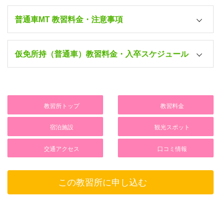
普通車MT 教習料金・注意事項
7/1～7/26
入校日/宿泊
9/12～11/30
仮免所持（普通車）教習料金・入卒スケジュール
フォーユース
トリプル
ツイン
261,000円
(4・3・2人部屋・3
7/1～7/26
食付）
入校日/宿泊
教習所トップ
教習料金
9/12～11/30
ホテルトリプルB
フォーユース
入校日/宿泊
所持免許
(ホテル3人部屋・3
266,000円
宿泊施設
観光スポット
トリプル
食付)
ツイン
291,000円
ホテルシングルA
交通アクセス
口コミ情報
(4・3・2人部屋・3
ホテルツインA
(ホテル1人部屋・3
仮免
食付）
(ホテル2人部屋・3
253,000円
食付)
食付)
ホテルトリプルB
ホテルシングルB
この教習所に申し込む
(ホテル3人部屋・3
296,000円
ホテルツインB
(ホテル1人部屋・3
仮免
食付)
(ホテル2人部屋・3
266,000円
食付)
食付)
ホテルツインA
ホテルシングルA
(ホテル2人部屋・3
283,000円
ホテルシングルA