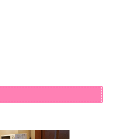
チハンガー
－
21：40
マクドナルド（徒歩4分）
器
－
喫煙所
ケンタッキー（徒歩3分）
×
－
－
かしポット
○（共同）
－
コナミスポーツクラブ（徒歩
12分）
－
－
行田棚田町郵便局（徒歩15
分）