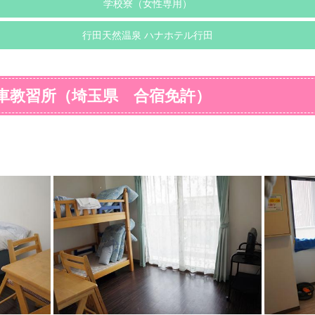
学校寮（女性専用）
行田天然温泉 ハナホテル行田
車教習所（埼玉県 合宿免許）