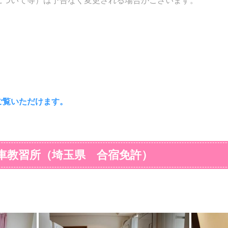
について等）は予告なく変更される場合がございます。
タオルハンガー
－
ピン
個人ロッカー
－
門限
ステーキ宮（徒歩2分）
カルビ大将（徒歩2分）
ファーストフード
加湿器
－
除湿
屋内喫煙所
×
屋外
ジョイフル（徒歩11分）
無料）
乾燥機
○（12台・無料）
洗剤
合宿期間中飲酒
×
－
アミューズメント
堂）
コミックコーナー
－
湯沸
茂美の湯（シャトルバス15
サウナ
分）
ご覧いただけます。
コナミスポーツクラブ（徒歩
GYM
12分）
－
ゴルフ
－
卓球
車教習所（埼玉県 合宿免許）
コンビニ内ATM（徒歩3分）
郵便局
行田総合病院（車10分）