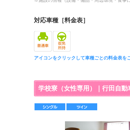
※施設の情報（設備・備品・周辺環境・食事
シャツハンガー
○
セイフティBOX
－
ファミレス
空気清浄機
－
各室喫煙
×
対応車種［料金表］
洗濯機
○（12台・
施設内飲酒
×
カラオケBOX
電子レンジ
○（2台・食
温泉・健康ランド
アイコンをクリックして車種ごとの料金表を
フィットネス
テニス
プール
学校寮（女性専用）｜行田自動
銀行・ATM
病院