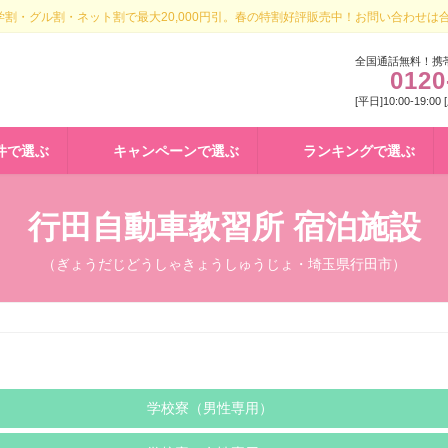
割・グル割・ネット割で最大20,000円引。春の特割好評販売中！お問い合わせは
全国通話無料！携
0120
[平日]10:00-19:00
件で選ぶ
キャンペーンで選ぶ
ランキングで選ぶ
行田自動車教習所 宿泊施設
（ぎょうだじどうしゃきょうしゅうじょ・埼玉県行田市）
学校寮（男性専用）