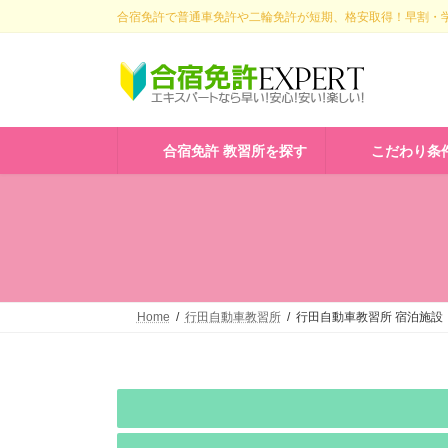
コ
ナ
合宿免許で普通車免許や二輪免許が短期、格安取得！早割・学
ン
ビ
テ
ゲ
ン
ー
ツ
シ
へ
ョ
ス
ン
合宿免許 教習所を探す
こだわり条
キ
に
ッ
移
プ
動
Home
行田自動車教習所
行田自動車教習所 宿泊施設