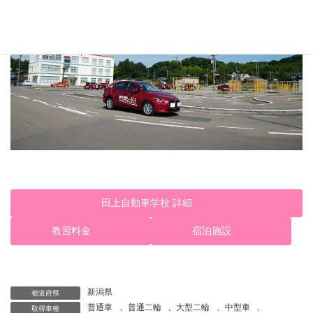
田上自動車学校 詳細
教習料金
宿泊施設
新潟県
都道府県
普通車
、
普通二輪
、
大型二輪
、
中型車
、
取得車種