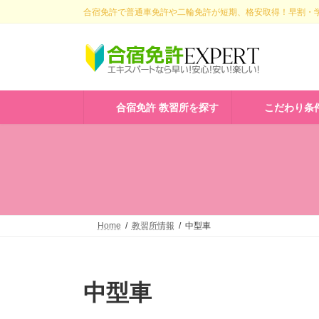
コ
ナ
合宿免許で普通車免許や二輪免許が短期、格安取得！早割・学
ン
ビ
テ
ゲ
ン
ー
ツ
シ
へ
ョ
ス
ン
合宿免許 教習所を探す
こだわり条
キ
に
ッ
移
プ
動
Home
教習所情報
中型車
中型車