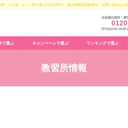
割・グル割・ネット割で最大20,000円引。春の特割好評販売中！お問い合わせは
全国通話無料！携
0120
[平日]10:00-19:00
件で選ぶ
キャンペーンで選ぶ
ランキングで選ぶ
教習所情報