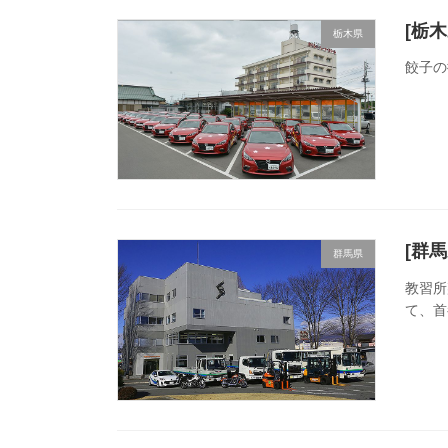
[栃
栃木県
餃子の
[群
群馬県
教習所
て、首