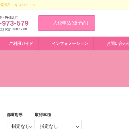
合宿免許エキスパートへ。
帯・PHS対応！
-973-579
入校申込(仮予約)
 [土日祝]10:00-17:00
ご利用ガイド
インフォメーション
お問い合わ
都道府県
取得車種