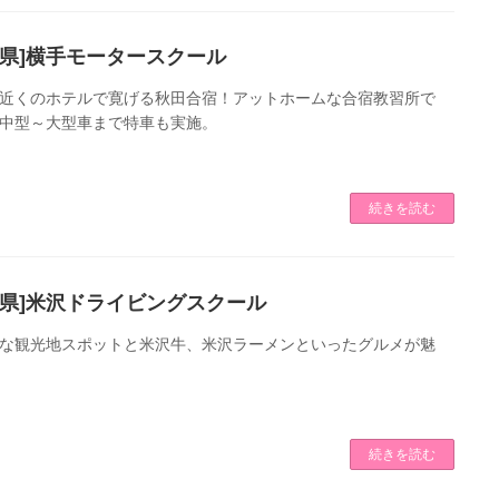
田県]横手モータースクール
近くのホテルで寛げる秋田合宿！アットホームな合宿教習所で
中型～大型車まで特車も実施。
続きを読む
形県]米沢ドライビングスクール
な観光地スポットと米沢牛、米沢ラーメンといったグルメが魅
続きを読む