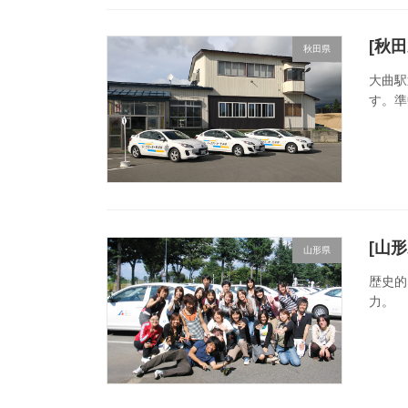
[秋
秋田県
大曲駅
す。準
[山
山形県
歴史的
力。