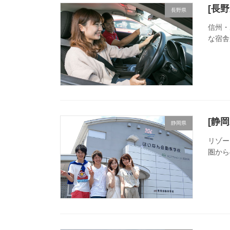
[長
長野県
信州・
な宿舎
[静
静岡県
リゾー
圏から