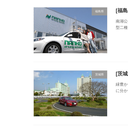
[福
福島県
南湖公
型二種
[茨
茨城県
緑豊か
に分か