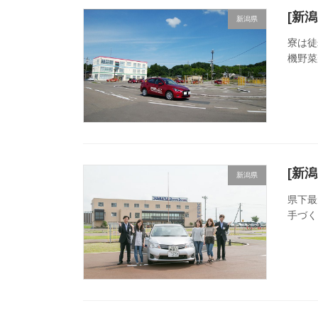
[新
新潟県
寮は徒
機野菜
[新
新潟県
県下最
手づく