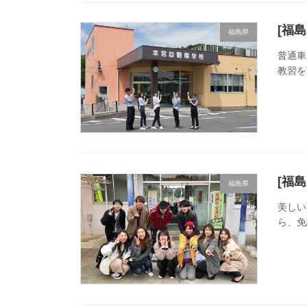
[福
福島県
普通車
教習を
[福
福島県
美しい
ら、免