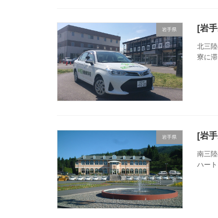
[岩
岩手県
北三陸
寮に滞
[岩
岩手県
南三陸
ハート