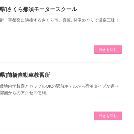
木県]さくら那須モータースクール
街・宇都宮に隣接するさくら市。喜連川4湯めぐりで温泉三昧！
続きを読む
馬県]前橋自動車教習所
敷地内学校寮とカップルOKの駅前ホテルから宿泊タイプが選べ
都圏からのアクセス便利。
続きを読む