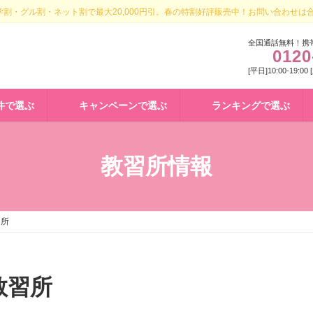
割・グル割・ネット割で最大20,000円引。春の特割好評販売中！お問い合わせは
全国通話無料！携
0120
[平日]10:00-19:00
件で選ぶ
キャンペーンで選ぶ
ランキングで選ぶ
教習所情報
習所
教習所