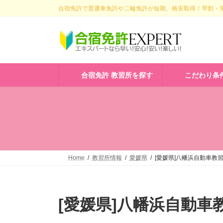
コ
ナ
合宿免許で普通車免許や二輪免許が短期、格安取得！早割・学
ン
ビ
テ
ゲ
ン
ー
ツ
シ
へ
ョ
ス
ン
合宿免許 教習所を探す
こだわり条
キ
に
ッ
移
プ
動
Home
教習所情報
愛媛県
[愛媛県]八幡浜自動車教
[愛媛県]八幡浜自動車