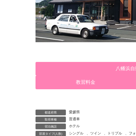
八幡浜自
教習料金
愛媛県
都道府県
普通車
取得車種
ホテル
宿泊施設
シングル
、
ツイン
、
トリプル
、
フォ
部屋タイプ(人数)