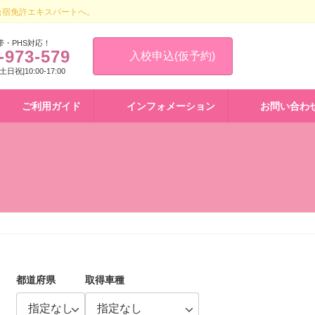
合宿免許エキスパートへ。
帯・PHS対応！
-973-579
入校申込(仮予約)
 [土日祝]10:00-17:00
ご利用ガイド
インフォメーション
お問い合わ
都道府県
取得車種