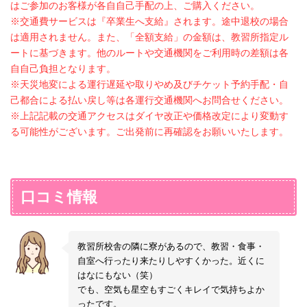
高速バス 名古屋～仙台
八条口（F3）21：10 → 仙台駅前 07：32 ＜
山形最上ドライビングスクール・受付
はご参加のお客様が各自自己手配の上、ご購入ください。
支給
支給
名鉄バスセンター3階（5番）21：20 → 浜松
乗り換え＞
13：00
往復交通費として、卒業時に上限2,080円を
往復交通費として、卒業時に上限9,300円を
支給交通費
※交通費サービスは『卒業生へ支給』されます。途中退校の場合
駅（浜松駅バスターミナル）23：15 → 仙台
高速バス48ライナー（仙台～東根・新庄
現金支給いたします。
現金支給いたします。（学生は学割料金往復
は適用されません。また、「全額支給」の金額は、教習所指定ル
駅前 07：20＜乗り換え＞
線）
送迎方法
＊土日祝日運休便
鶴岡より【全額支給】 卒業時に往復分現金
分7,880円支給）
高速バス48ライナー（仙台～東根・新庄
仙台駅前23番（西口） 10：05 → 新庄駅東
ートに基づきます。他のルートや交通機関をご利用時の差額は各
支給
［ご家族や知人による送迎］
線）
＊土日祝日運休便
口 12：25
往復交通費として、卒業時に上限2,460円を
自自己負担となります。
○上記集合場所へ集合時間に間に合うように
仙台駅前23番（西口） 10：05 → 新庄駅東
現金支給いたします。
※天災地変による運行遅延や取りやめ及びチケット予約手配・自
片道交通費
お越しください。
口 12：25
教習所駐車場は「無料」でご利用いただ
己都合による払い戻し等は各運行交通機関へお問合せください。
大阪・京都乗車：高速バス9,800～14,400円
片道交通費
けます。
※上記記載の交通アクセスはダイヤ改正や価格改定により変動す
＋仙台乗車：高速バス 2,200円（*）
★安全運転で時間に余裕をもってご移動くだ
名古屋乗車：高速バス9,600～13,200円
る可能性がございます。ご出発前に再確認をお願いいたします。
さい★
支給交通費
（＊）＋仙台乗車2,200円（*）
［ご本人様運転による来校］
×合宿入校者ご本人の運転による来校はご遠
大阪より【ほぼ全額支給】 卒業時に往復分
支給交通費
慮いただいております。
現金支給
名古屋より【ほぼ全額支給】卒業時に往復分
往復交通費として、卒業時に上限20,000円
支給交通費
口コミ情報
現金支給
を現金支給いたします。
往復交通費として、卒業時に上限20,000円
公共交通機関利用時と同額の交通費を卒業時
[注]を支給いたします。
に支給
往復交通費として、卒業時に上限20,000円
教習所校舎の隣に寮があるので、教習・食事・
を支給いたします。
自室へ行ったり来たりしやすくかった。近くに
はなにもない（笑）
でも、空気も星空もすごくキレイで気持ちよか
ったです。