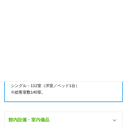
山形県新庄市金沢1109-6
除湿器
TEL.0233-28-1211
－
洗濯機
アクセス
2台（1回200円）
乾燥機
最寄り駅：山形新幹線新庄駅より徒歩1分
教習所よりスクールバス15分
2台（30分200円）
洗剤
－
部屋数
電子レンジ
シングル：112室（洋室／ベッド1台）
－
※総客室数140室。
コミックコーナー
－
湯沸かしポット
館内設備・室内備品
○（各室）