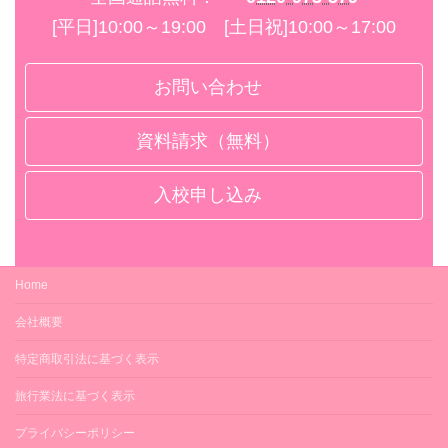
×
ボディーソープ
GYM
[平日]10:00～19:00 [土日祝]10:00～17:00
○
－
エアコン
テニス
お問い合わせ
○
－
ドライヤー
資料請求（無料）
ゴルフ
○（各室）
－
入校申し込み
冷蔵庫
プール
○（各室）
－
掃除機・掃除用具
卓球
Home
－
－
スリッパ
会社概要
銀行・ATM
○（各室）
特定商取引法に基づく表示
山形銀行（徒歩20分）
お茶セット
旅行業法に基づく表示
郵便局
○（各室）
プライバシーポリシー
新庄駅前郵便局（徒歩15分）