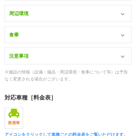
風呂
周辺環境
各室（ユニット）
シャワーブース
最寄り駅
－
食事
JR新庄駅（徒歩1分）
トイレ
教習所⇔宿舎
朝食
各室（洗浄機付）
SB15分
注意事項
和洋バイキング（ホテル内レストラン）
テレビ
コンビニ
昼食
管理人
※施設の情報（設備・備品・周辺環境・食事について等）は予告
○（各室）
ファミリーマート（徒歩10分）
日替わり定食（学校寮内食堂）
24時間フロント対応
なく変更される場合がございます。
DVD/VOD
ドラッグストア
夕食
防犯カメラ
1,000円/泊
カワチ薬品（徒歩3分）
日替わり定食（学校寮内食堂）
対応車種［料金表］
－
HDMI端子
スーパー・デパート
防犯ブザー
－
－
－
パソコン
ディスカウントストア
セイフティBOX
－
－
アイコンをクリックして車種ごとの料金表をご覧いただけます。