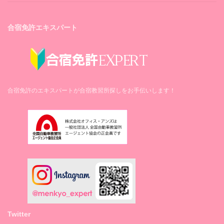
シャツハンガー
病院
○（2本）
山形県立新庄病院（徒歩10分）
合宿免許エキスパート
タオルハンガー
－
ピンチハンガー
－
合宿免許のエキスパートが合宿教習所探しをお手伝いします！
空気清浄機
－
加湿器
○（各室）
除湿器
－
洗濯機
2台（1回200円）
Twitter