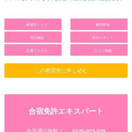
－
有線LAN
ファミレス
個人ロッカー
－
ガスト（徒歩12分）
－
Wi-Fi
教習所トップ
教習料金
ファーストフード
門限
○
－
宿泊施設
観光スポット
21：00
タオル
カラオケBOX
各室喫煙
〇（清掃時交換）
交通アクセス
口コミ情報
－
○（禁煙ルームあり）
歯みがき
アミューズメント
屋内喫煙所
〇（清掃時交換）
この教習所に申し込む
－
－
ヒゲソリ
温泉・健康ランド
屋外喫煙所
〇（清掃時交換）
－
－
シャンプー
サウナ
施設内飲酒
○
合宿免許エキスパート
－
×
コンディショナー
フィットネス
合宿期間中飲酒
○
－
全国通話無料！
0120-973-579