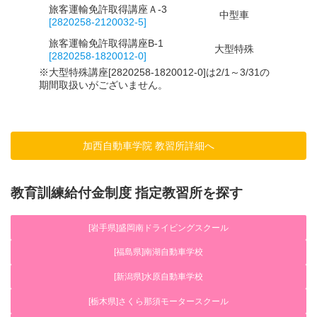
旅客運輸免許取得講座Ａ-3
中型車
普
[2820258-2120032-5]
旅客運輸免許取得講座B-1
大型特殊
普通
[2820258-1820012-0]
※大型特殊講座[2820258-1820012-0]は2/1～3/31の
期間取扱いがございません。
加西自動車学院 教習所詳細へ
教育訓練給付金制度 指定教習所を探す
[岩手県]盛岡南ドライビングスクール
[福島県]南湖自動車学校
[新潟県]水原自動車学校
[栃木県]さくら那須モータースクール