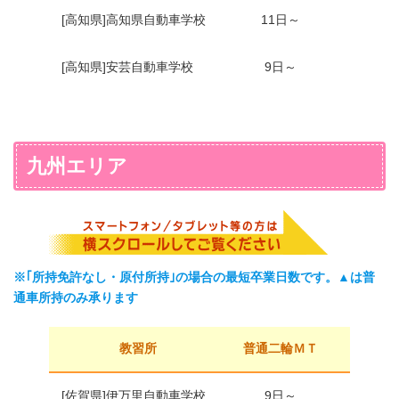
[高知県]高知県自動車学校
11日～
11日
[高知県]安芸自動車学校
9日～
7日
九州エリア
※｢所持免許なし・原付所持｣の場合の最短卒業日数です。▲は普
通車所持のみ承ります
教習所
普通二輪ＭＴ
普通二
[佐賀県]伊万里自動車学校
9日～