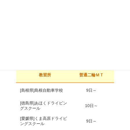
中国・四国エリア
※｢所持免許なし・原付所持｣の場合の最短卒業日数です。▲は普
通車所持のみ承ります
教習所
普通二輪ＭＴ
普通二
[島根県]島根自動車学校
9日～
[徳島県]あほくドライビン
10日～
8日
グスクール
[愛媛県]くま高原ドライビ
9日～
7日
ングスクール